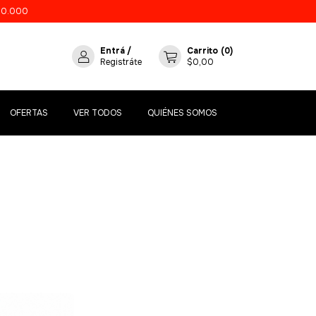
20.000
Entrá
/
Carrito
(
0
)
Registráte
$0,00
OFERTAS
VER TODOS
QUIÉNES SOMOS
GRATIS