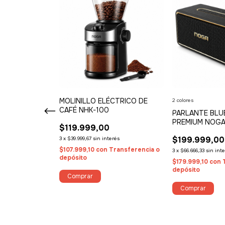
NDROID 12
MOLINILLO ELÉCTRICO DE
2 colores
i 6 4K CON
CAFÉ NHK-100
PARLANTE BL
VOZ
PREMIUM NOGA
$119.999,00
$199.999,00
3
x
$39.999,67
sin interés
(4)
$107.999,10
con
Transferencia o
3
x
$66.666,33
sin int
erés
depósito
$179.999,10
con
ransferencia o
depósito
Comprar