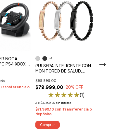
ER NOGA
CL-400 // BICI
+1
PC PS4 XBOX Y
INDOOR
PULSERA INTELIGENTE CON
ITCH
MONITOREO DE SALUD,
0
$269.999,0
RESISTENTE AL AGUA Y
$99.999,00
erés
3
x
$89.999,67
sin int
BATERÍA DE LARGA DURACIÓN
$79.999,00
20
% OFF
Transferencia o
$242.999,10
con
depósito
(1)
¡No te lo pierdas,
2
x
$39.999,50
sin interés
$71.999,10
con
Transferencia o
depósito
Comprar