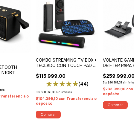
COMBO STREAMING TV BOX +
VOLANTE GAM
TECLADO CON TOUCH PAD +
DRIFTER PARA 
UETOOTH
PARLANTE BT PRO
NINTENDO SW
 N10BT
$115.999,00
$259.999,0
3
x
$86.666,33
sin int
(44)
$233.999,10
con
erés
3
x
$38.666,33
sin interés
depósito
Transferencia o
$104.399,10
con
Transferencia o
depósito