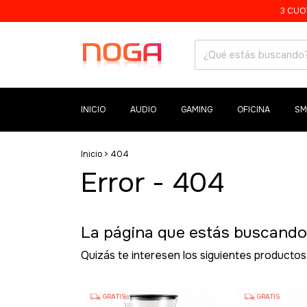
3 CUO
INICIO
AUDIO
GAMING
OFICINA
SM
Inicio
>
404
Error - 404
La página que estás buscando 
Quizás te interesen los siguientes productos
GRATIS
GRATIS