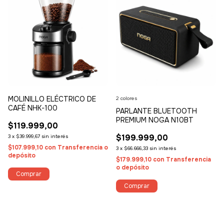
MOLINILLO ELÉCTRICO DE
2 colores
CAFÉ NHK-100
PARLANTE BLUETOOTH
PREMIUM NOGA N10BT
$119.999,00
$199.999,00
3
x
$39.999,67
sin interés
$107.999,10
con
Transferencia o
3
x
$66.666,33
sin interés
depósito
$179.999,10
con
Transferencia
o depósito
Comprar