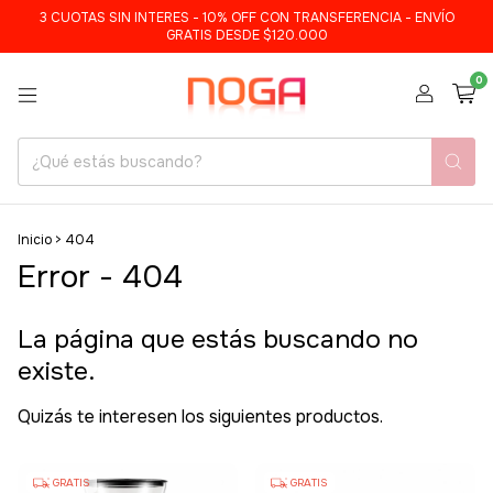
3 CUOTAS SIN INTERES - 10% OFF CON TRANSFERENCIA - ENVÍO
GRATIS DESDE $120.000
0
Inicio
>
404
Error - 404
La página que estás buscando no
existe.
Quizás te interesen los siguientes productos.
GRATIS
GRATIS