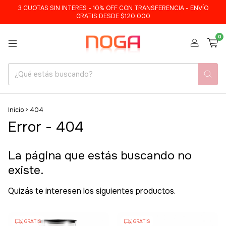
3 CUOTAS SIN INTERES - 10% OFF CON TRANSFERENCIA - ENVÍO
GRATIS DESDE $120.000
0
Inicio
>
404
Error - 404
La página que estás buscando no
existe.
Quizás te interesen los siguientes productos.
GRATIS
GRATIS