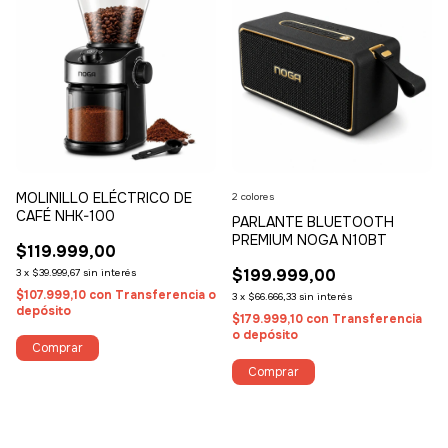
MOLINILLO ELÉCTRICO DE
2 colores
CAFÉ NHK-100
PARLANTE BLUETOOTH
PREMIUM NOGA N10BT
$119.999,00
$199.999,00
3
x
$39.999,67
sin interés
$107.999,10
con
Transferencia o
3
x
$66.666,33
sin interés
depósito
$179.999,10
con
Transferencia
o depósito
Comprar