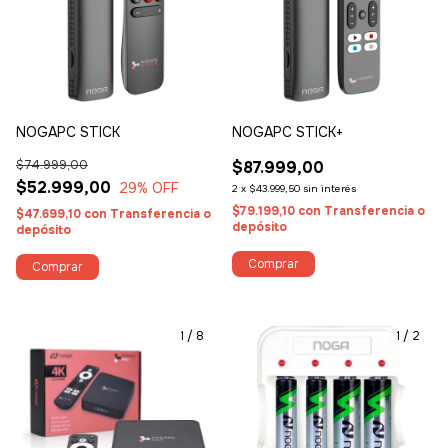
NOGAPC STICK
NOGAPC STICK+
$74.999,00
$87.999,00
$52.999,00
29
% OFF
2
x
$43.999,50
sin interés
$79.199,10
con
Transferencia o
$47.699,10
con
Transferencia o
depósito
depósito
1
/
8
1
/
2