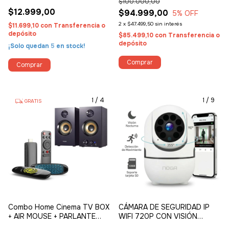
$100.000,00
$12.999,00
$94.999,00
5
% OFF
2
x
$47.499,50
sin interés
$11.699,10
con
Transferencia o
depósito
$85.499,10
con
Transferencia o
depósito
¡Solo quedan
5
en stock!
1
/
4
1
/
9
GRATIS
Combo Home Cinema TV BOX
CÁMARA DE SEGURIDAD IP
+ AIR MOUSE + PARLANTE
WIFI 720P CON VISIÓN
SPYDER
NOCTURNA, AUDIO