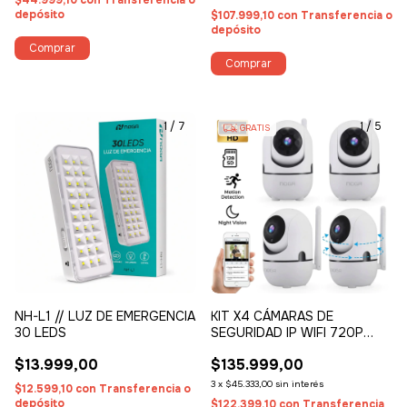
$44.999,10
con
Transferencia o
depósito
$107.999,10
con
Transferencia o
depósito
1
/
7
1
/
5
GRATIS
NH-L1 // LUZ DE EMERGENCIA
KIT X4 CÁMARAS DE
30 LEDS
SEGURIDAD IP WIFI 720P
CON VISIÓN NOCTURNA,
$13.999,00
$135.999,00
AUDIO BIDIRECCIONAL Y
DETECTOR DE MOVIMIENTO
3
x
$45.333,00
sin interés
$12.599,10
con
Transferencia o
depósito
$122.399,10
con
Transferencia