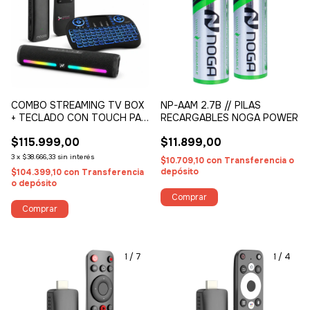
COMBO STREAMING TV BOX
NP-AAM 2.7B // PILAS
+ TECLADO CON TOUCH PAD
RECARGABLES NOGA POWER
+ PARLANTE BT PRO
$115.999,00
$11.899,00
3
x
$38.666,33
sin interés
$10.709,10
con
Transferencia o
depósito
$104.399,10
con
Transferencia
o depósito
1
/
7
1
/
4