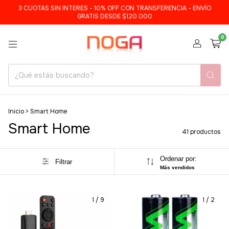
3 CUOTAS SIN INTERES - 10% OFF CON TRANSFERENCIA - ENVÍO
GRATIS DESDE $120.000
0
Inicio
>
Smart Home
Smart Home
41 productos
Ordenar por:
Filtrar
Más vendidos
1
/
9
1
/
2