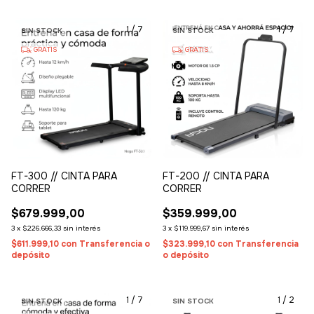
1
/
7
1
/
7
SIN STOCK
SIN STOCK
GRATIS
GRATIS
FT-300 // CINTA PARA
FT-200 // CINTA PARA
CORRER
CORRER
$679.999,00
$359.999,00
3
x
$226.666,33
sin interés
3
x
$119.999,67
sin interés
$611.999,10
con
Transferencia o
$323.999,10
con
Transferencia
depósito
o depósito
1
/
7
1
/
2
SIN STOCK
SIN STOCK