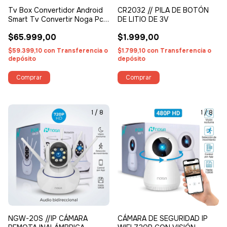
Tv Box Convertidor Android
CR2032 // PILA DE BOTÓN
Smart Tv Convertir Noga Pc
DE LITIO DE 3V
Ultra
$65.999,00
$1.999,00
$59.399,10
con
Transferencia o
$1.799,10
con
Transferencia o
depósito
depósito
1
/
8
1
/
8
NGW-20S //IP CÁMARA
CÁMARA DE SEGURIDAD IP