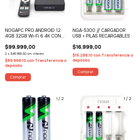
NOGAPC PRO ANDROID 12
NGA-5300 // CARGADOR
4GB 32GB Wi-Fi 6 4K CON
USB + PILAS RECARGABLES
CONTROL DE VOZ
$99.999,00
$16.999,00
2
x
$49.999,50
sin interés
$15.299,10
con
Transferencia o
depósito
$89.999,10
con
Transferencia o
depósito
1
/
2
1
/
2