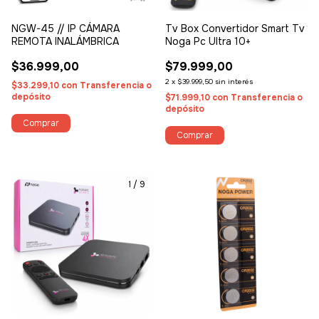
NGW-45 // IP CÁMARA
Tv Box Convertidor Smart Tv
REMOTA INALÁMBRICA
Noga Pc Ultra 10+
$36.999,00
$79.999,00
2
x
$39.999,50
sin interés
$33.299,10
con
Transferencia o
depósito
$71.999,10
con
Transferencia o
depósito
1
/
9