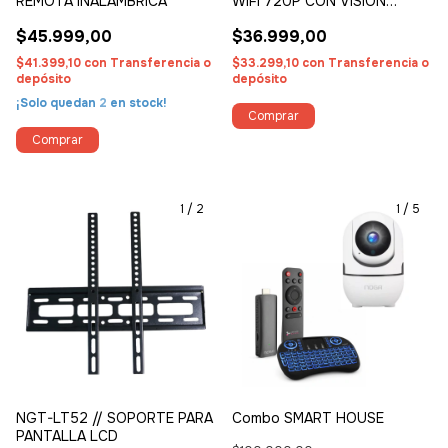
REMOTA INALÁMBRICA
WIFI 720P CON VISIÓN
NOCTURNA, AUDIO
$45.999,00
$36.999,00
BIDIRECCIONAL Y DETECTOR
DE MOVIMIENTO
$41.399,10
con
Transferencia o
$33.299,10
con
Transferencia o
depósito
depósito
¡Solo quedan
2
en stock!
1
/
2
1
/
5
NGT-LT52 // SOPORTE PARA
Combo SMART HOUSE
PANTALLA LCD