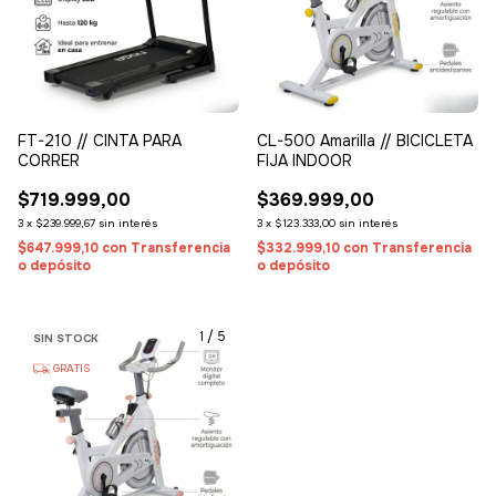
FT-210 // CINTA PARA
CL-500 Amarilla // BICICLETA
CORRER
FIJA INDOOR
$719.999,00
$369.999,00
3
x
$239.999,67
sin interés
3
x
$123.333,00
sin interés
$647.999,10
con
Transferencia
$332.999,10
con
Transferencia
o depósito
o depósito
1
/
5
SIN STOCK
GRATIS