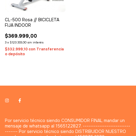
CL-500 Rosa // BICICLETA
FIJA INDOOR
$369.999,00
3
x
$123.333,00
sin interés
$332.999,10
con
Transferencia
o depósito
Por servicio técnico siendo CONSUMIDOR FINAL mandar un
mensaje de whatsapp al 1565122827. --------------------------
------- Por servicio técnico siendo DISTRIBUIDOR NUESTRO