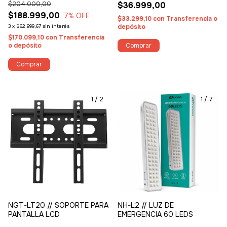
$204.000,00
$36.999,00
BIDIRECCIONAL Y DETECTOR
$188.999,00
DE MOVIMIENTO
7
% OFF
$33.299,10
con
Transferencia o
3
x
$62.999,67
sin interés
depósito
$170.099,10
con
Transferencia
o depósito
1
/
2
1
/
7
NGT-LT20 // SOPORTE PARA
NH-L2 // LUZ DE
PANTALLA LCD
EMERGENCIA 60 LEDS