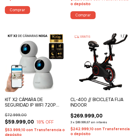
o depósito
1
/
5
1
/
3
GRATIS
KIT X2 CÁMARA DE
CL-400 // BICICLETA FIJA
SEGURIDAD IP WIFI 720P
INDOOR
CON VISIÓN NOCTURNA,
$72.999,00
$269.999,00
AUDIO BIDIRECCIONAL Y
DETECTOR DE MOVIMIENTO
$59.999,00
18
% OFF
3
x
$89.999,67
sin interés
$242.999,10
con
Transferencia
$53.999,10
con
Transferencia o
o depósito
depósito