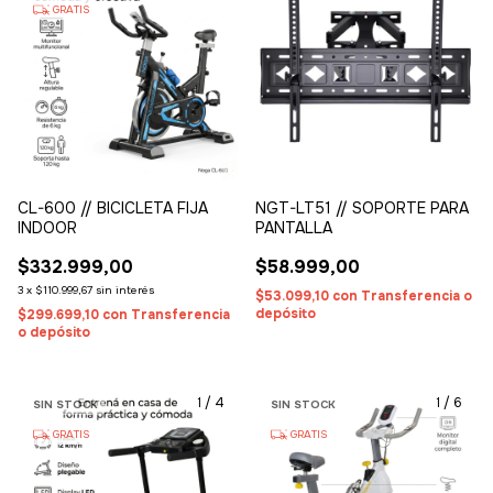
GRATIS
CL-600 // BICICLETA FIJA
NGT-LT51 // SOPORTE PARA
INDOOR
PANTALLA
$332.999,00
$58.999,00
3
x
$110.999,67
sin interés
$53.099,10
con
Transferencia o
depósito
$299.699,10
con
Transferencia
o depósito
1
/
4
1
/
6
SIN STOCK
SIN STOCK
GRATIS
GRATIS