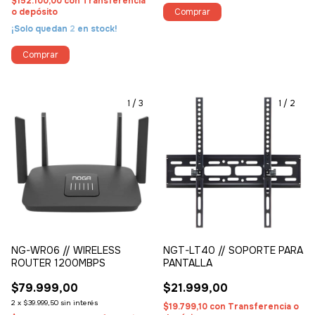
$152.100,00
con
Transferencia
o depósito
¡Solo quedan
2
en stock!
1
/
3
1
/
2
NG-WR06 // WIRELESS
NGT-LT40 // SOPORTE PARA
ROUTER 1200MBPS
PANTALLA
$79.999,00
$21.999,00
2
x
$39.999,50
sin interés
$19.799,10
con
Transferencia o