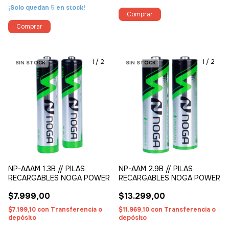
¡Solo quedan
5
en stock!
1
/
2
1
/
2
SIN STOCK
SIN STOCK
NP-AAAM 1.3B // PILAS
NP-AAM 2.9B // PILAS
RECARGABLES NOGA POWER
RECARGABLES NOGA POWER
$7.999,00
$13.299,00
$7.199,10
con
Transferencia o
$11.969,10
con
Transferencia o
depósito
depósito