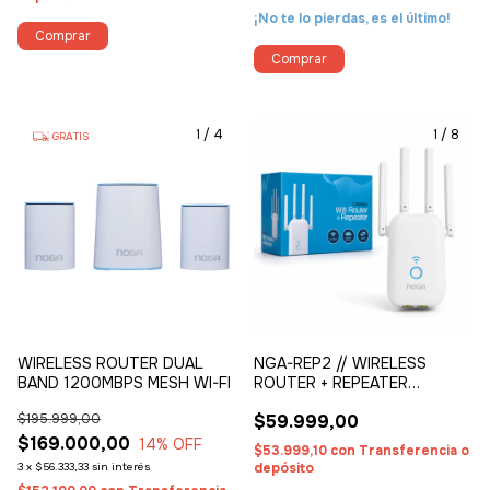
¡No te lo pierdas, es el último!
1
/
4
1
/
8
GRATIS
WIRELESS ROUTER DUAL
NGA-REP2 // WIRELESS
BAND 1200MBPS MESH WI-FI
ROUTER + REPEATER
1200MBPS
$195.999,00
$59.999,00
$169.000,00
14
% OFF
$53.999,10
con
Transferencia o
3
x
$56.333,33
sin interés
depósito