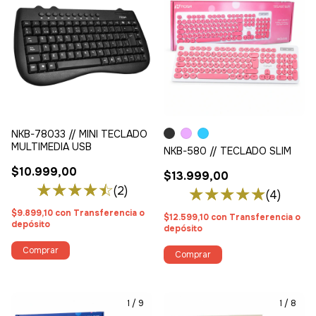
NKB-78033 // MINI TECLADO
MULTIMEDIA USB
NKB-580 // TECLADO SLIM
$10.999,00
$13.999,00
(2)
(4)
$9.899,10
con
Transferencia o
$12.599,10
con
Transferencia o
depósito
depósito
Comprar
1
/
9
1
/
8