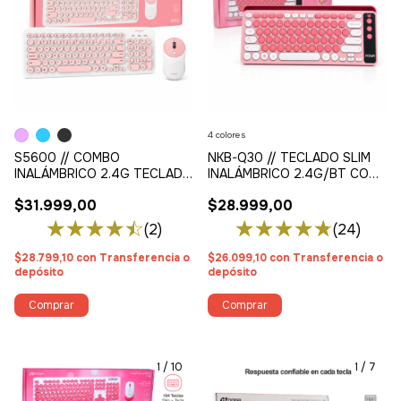
4 colores
S5600 // COMBO
NKB-Q30 // TECLADO SLIM
INALÁMBRICO 2.4G TECLADO
INALÁMBRICO 2.4G/BT CON
+ MOUSE
SOPORTE MULTITAREA
$31.999,00
$28.999,00
(2)
(24)
$28.799,10
con
Transferencia o
$26.099,10
con
Transferencia o
depósito
depósito
Comprar
Comprar
1
/
10
1
/
7