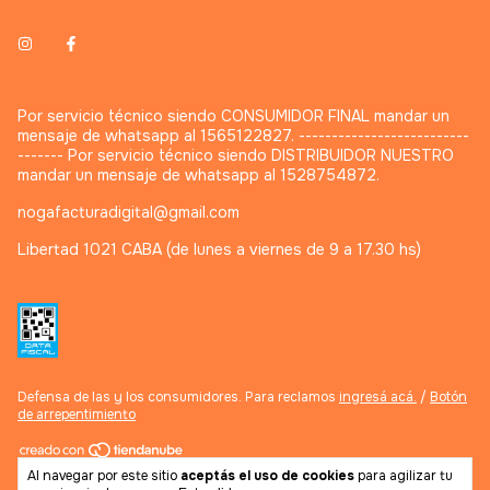
Por servicio técnico siendo CONSUMIDOR FINAL mandar un
mensaje de whatsapp al 1565122827. --------------------------
------- Por servicio técnico siendo DISTRIBUIDOR NUESTRO
mandar un mensaje de whatsapp al 1528754872.
nogafacturadigital@gmail.com
Libertad 1021 CABA (de lunes a viernes de 9 a 17.30 hs)
Defensa de las y los consumidores. Para reclamos
ingresá acá.
/
Botón
de arrepentimiento
Al navegar por este sitio
aceptás el uso de cookies
para agilizar tu
Copyright Noganet - 2026. Todos los derechos reservados.