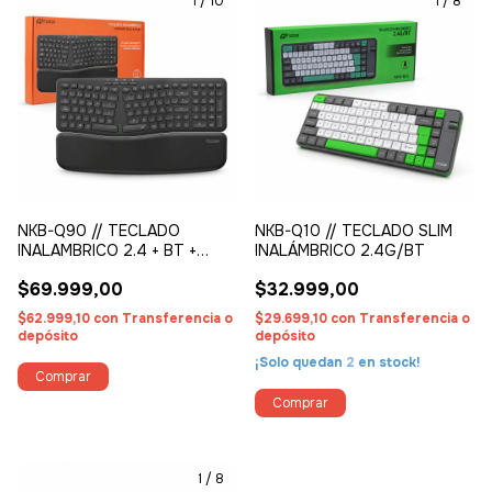
1
/
10
1
/
8
NKB-Q90 // TECLADO
NKB-Q10 // TECLADO SLIM
INALAMBRICO 2.4 + BT +
INALÁMBRICO 2.4G/BT
ERGO + APOYA MUÑECAS
$69.999,00
$32.999,00
$62.999,10
con
Transferencia o
$29.699,10
con
Transferencia o
depósito
depósito
¡Solo quedan
2
en stock!
1
/
8