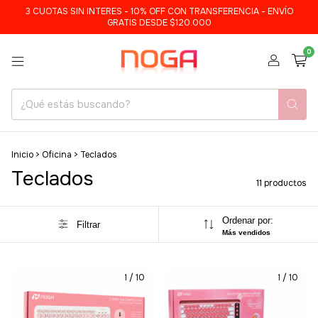
3 CUOTAS SIN INTERES - 10% OFF CON TRANSFERENCIA - ENVÍO
GRATIS DESDE $120.000
0
Inicio
>
Oficina
>
Teclados
Teclados
11 productos
Ordenar por:
Filtrar
Más vendidos
1
/
10
1
/
10