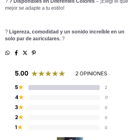
?
? Disponibles en Diferentes Colores
– ¡Elegí el que
mejor se adapte a tu estilo!
?
Ligereza, comodidad y un sonido increíble en un
solo par de auriculares.
?
5.00
2 OPINIONES
★
5
2
★
4
0
★
3
0
★
2
0
★
1
0