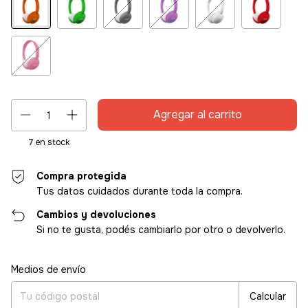
7
en stock
Compra protegida
Tus datos cuidados durante toda la compra.
Cambios y devoluciones
Si no te gusta, podés cambiarlo por otro o devolverlo.
Entregas para el CP:
Cambiar CP
Medios de envío
Calcular