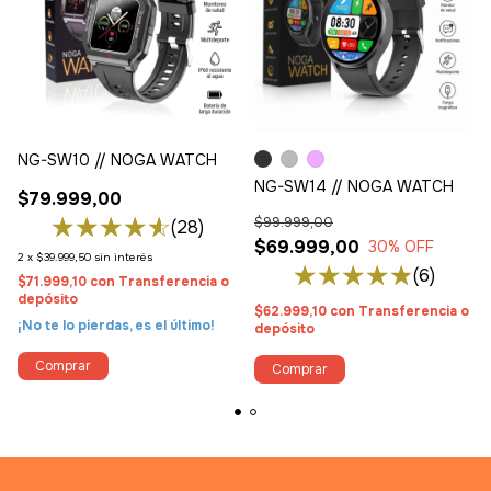
NG-SW10 // NOGA WATCH
NG-SW14 // NOGA WATCH
$79.999,00
$99.999,00
(28)
$69.999,00
30
% OFF
2
x
$39.999,50
sin interés
(6)
$71.999,10
con
Transferencia o
depósito
$62.999,10
con
Transferencia o
¡No te lo pierdas, es el último!
depósito
Comprar