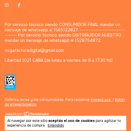
Por servicio técnico siendo CONSUMIDOR FINAL mandar un
mensaje de whatsapp al 1565122827. --------------------------
------- Por servicio técnico siendo DISTRIBUIDOR NUESTRO
mandar un mensaje de whatsapp al 1528754872.
nogafacturadigital@gmail.com
Libertad 1021 CABA (de lunes a viernes de 9 a 17.30 hs)
Defensa de las y los consumidores. Para reclamos
ingresá acá.
/
Botón
de arrepentimiento
Al navegar por este sitio
aceptás el uso de cookies
para agilizar tu
Copyright Noganet - 2026. Todos los derechos reservados.
experiencia de compra.
Entendido