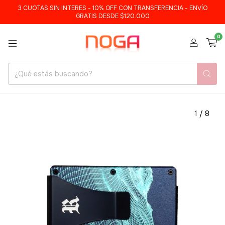
3 CUOTAS SIN INTERES - 10% OFF CON TRANSFERENCIA - ENVÍO
GRATIS DESDE $120.000
0
1
/
8