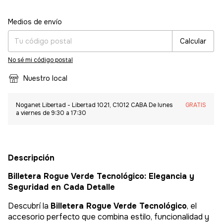
Entregas para el CP:
Cambiar CP
Medios de envío
Calcular
No sé mi código postal
Nuestro local
Noganet Libertad - Libertad 1021, C1012 CABA De lunes
GRATIS
a viernes de 9:30 a 17:30
Descripción
Billetera Rogue Verde Tecnológico: Elegancia y
Seguridad en Cada Detalle
Descubrí la
Billetera Rogue Verde Tecnológico
, el
accesorio perfecto que combina estilo, funcionalidad y